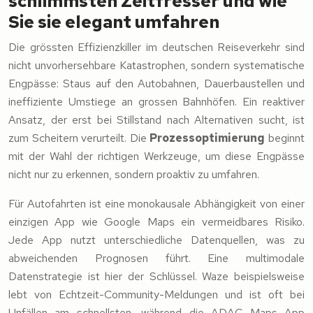
schlimmsten Zeitfresser und wie
Sie sie elegant umfahren
Die grössten Effizienzkiller im deutschen Reiseverkehr sind
nicht unvorhersehbare Katastrophen, sondern systematische
Engpässe: Staus auf den Autobahnen, Dauerbaustellen und
ineffiziente Umstiege an grossen Bahnhöfen. Ein reaktiver
Ansatz, der erst bei Stillstand nach Alternativen sucht, ist
zum Scheitern verurteilt. Die
Prozessoptimierung
beginnt
mit der Wahl der richtigen Werkzeuge, um diese Engpässe
nicht nur zu erkennen, sondern proaktiv zu umfahren.
Für Autofahrten ist eine monokausale Abhängigkeit von einer
einzigen App wie Google Maps ein vermeidbares Risiko.
Jede App nutzt unterschiedliche Datenquellen, was zu
abweichenden Prognosen führt. Eine multimodale
Datenstrategie ist hier der Schlüssel. Waze beispielsweise
lebt von Echtzeit-Community-Meldungen und ist oft bei
Unfällen am schnellsten, während die ADAC Maps App