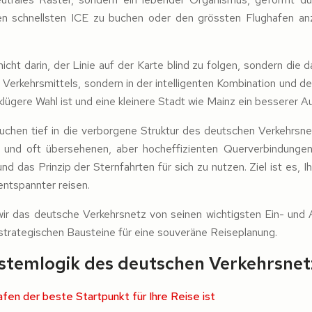
n schnellsten ICE zu buchen oder den grössten Flughafen anz
icht darin, der Linie auf der Karte blind zu folgen, sondern di
en Verkehrsmittels, sondern in der intelligenten Kombination un
ügere Wahl ist und eine kleinere Stadt wie Mainz ein besserer A
 tauchen tief in die verborgene Struktur des deutschen Verkehrs
nd oft übersehenen, aber hocheffizienten Querverbindungen.
nd das Prinzip der Sternfahrten für sich zu nutzen. Ziel ist es, 
entspannter reisen.
ir das deutsche Verkehrsnetz von seinen wichtigsten Ein- und 
e strategischen Bausteine für eine souveräne Reiseplanung.
Systemlogik des deutschen Verkehrsne
fen der beste Startpunkt für Ihre Reise ist