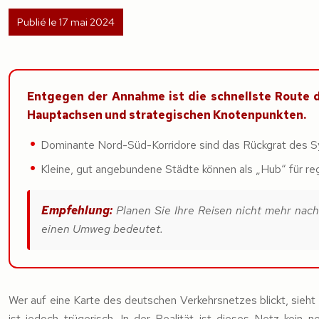
Publié le 17 mai 2024
Entgegen der Annahme ist die schnellste Route d
Hauptachsen und strategischen Knotenpunkten.
Dominante Nord-Süd-Korridore sind das Rückgrat des S
Kleine, gut angebundene Städte können als „Hub“ für reg
Empfehlung:
Planen Sie Ihre Reisen nicht mehr nach
einen Umweg bedeutet.
Wer auf eine Karte des deutschen Verkehrsnetzes blickt, sieht
ist jedoch trügerisch. In der Realität ist dieses Netz kein