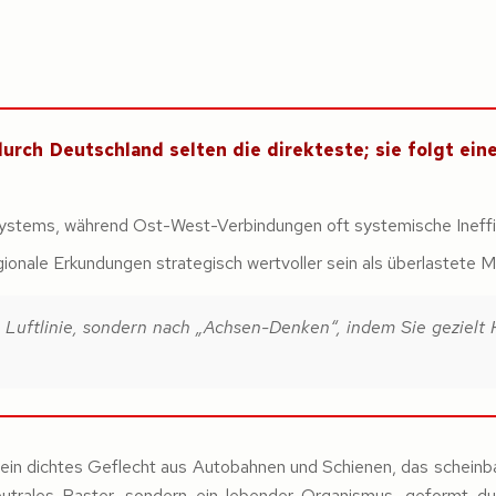
urch Deutschland selten die direkteste; sie folgt ein
ystems, während Ost-West-Verbindungen oft systemische Ineffi
ionale Erkundungen strategisch wertvoller sein als überlastete M
 Luftlinie, sondern nach „Achsen-Denken“, indem Sie gezielt
 ein dichtes Geflecht aus Autobahnen und Schienen, das scheinb
 neutrales Raster, sondern ein lebender Organismus, geformt du